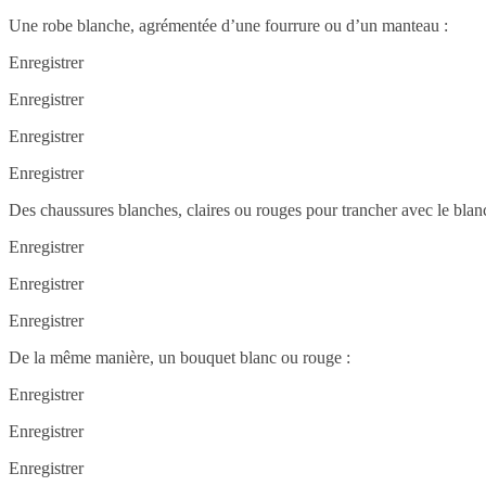
Une robe blanche, agrémentée d’une fourrure ou d’un manteau :
Enregistrer
Enregistrer
Enregistrer
Enregistrer
Des chaussures blanches, claires ou rouges pour trancher avec le blanc
Enregistrer
Enregistrer
Enregistrer
De la même manière, un bouquet blanc ou rouge :
Enregistrer
Enregistrer
Enregistrer