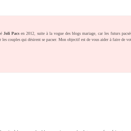
réé
Joli Pacs
en 2012, suite à la vogue des blogs mariage, car les futurs pacsé
r les couples qui désirent se pacser. Mon objectif est de vous aider à faire de 