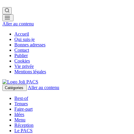
Aller au contenu
Accueil
Qui suis-je
Bonnes adresses
Contact
Publier
Cookies
Vie privée
Mentions légales
Aller au contenu
Catégories
Best-of
Tenues
Faire-part
Idées
Menu
Réception
Le PACS