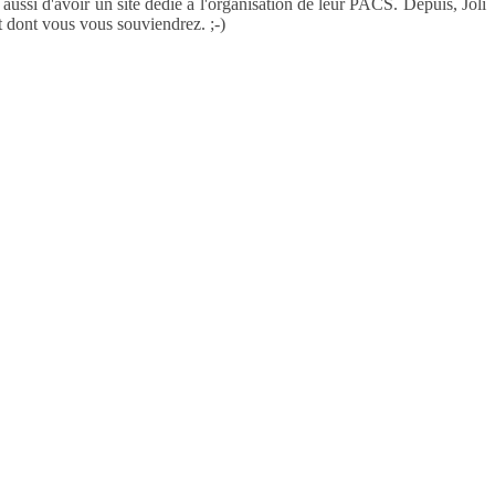
 aussi d'avoir un site dédié à l'organisation de leur PACS. Depuis, Joli
t dont vous vous souviendrez. ;-)