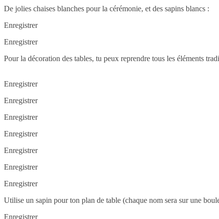
De jolies chaises blanches pour la cérémonie, et des sapins blancs :
Enregistrer
Enregistrer
Pour la décoration des tables, tu peux reprendre tous les éléments tradi
Enregistrer
Enregistrer
Enregistrer
Enregistrer
Enregistrer
Enregistrer
Enregistrer
Utilise un sapin pour ton plan de table (chaque nom sera sur une boul
Enregistrer