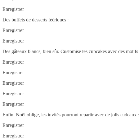
Enregistrer
Des buffets de desserts féériques :
Enregistrer
Enregistrer
Des gâteaux blancs, bien sûr. Customise tes cupcakes avec des motifs f
Enregistrer
Enregistrer
Enregistrer
Enregistrer
Enregistrer
Enfin, Noël oblige, les invités pourront repartir avec de jolis cadeaux :
Enregistrer
Enregistrer