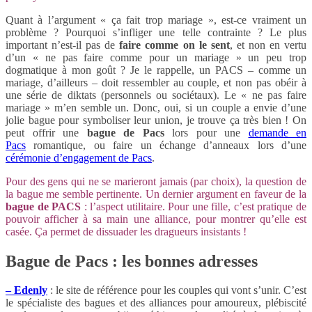
Quant à l’argument « ça fait trop mariage », est-ce vraiment un
problème ? Pourquoi s’infliger une telle contrainte ? Le plus
important n’est-il pas de
faire comme on le sent
, et non en vertu
d’un « ne pas faire comme pour un mariage » un peu trop
dogmatique à mon goût ? Je le rappelle, un PACS – comme un
mariage, d’ailleurs – doit ressembler au couple, et non pas obéir à
une série de diktats (personnels ou sociétaux). Le « ne pas faire
mariage » m’en semble un. Donc, oui, si un couple a envie d’une
jolie bague pour symboliser leur union, je trouve ça très bien ! On
peut offrir une
bague de Pacs
lors pour une
demande en
Pacs
romantique, ou faire un échange d’anneaux lors d’une
cérémonie d’engagement de Pacs
.
Pour des gens qui ne se marieront jamais (par choix), la question de
la bague me semble pertinente. Un dernier argument en faveur de la
bague de PACS
: l’aspect utilitaire. Pour une fille, c’est pratique de
pouvoir afficher à sa main une alliance, pour montrer qu’elle est
casée. Ça permet de dissuader les dragueurs insistants !
Bague de Pacs : les bonnes adresses
– Edenly
: le site de référence pour les couples qui vont s’unir. C’est
le spécialiste des bagues et des alliances pour amoureux, plébiscité