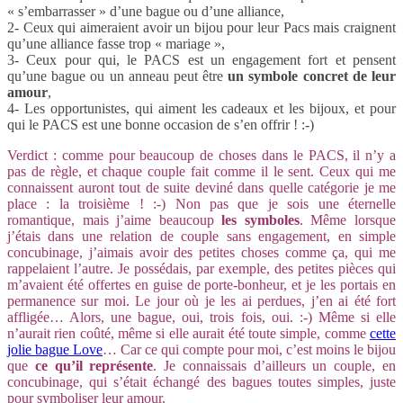
« s’embarrasser » d’une bague ou d’une alliance,
2- Ceux qui aimeraient avoir un bijou pour leur Pacs mais craignent
qu’une alliance fasse trop « mariage »,
3- Ceux pour qui, le PACS est un engagement fort et pensent
qu’une bague ou un anneau peut être
un symbole concret de leur
amour
,
4- Les opportunistes, qui aiment les cadeaux et les bijoux, et pour
qui le PACS est une bonne occasion de s’en offrir ! :-)
Verdict : comme pour beaucoup de choses dans le PACS, il n’y a
pas de règle, et chaque couple fait comme il le sent. Ceux qui me
connaissent auront tout de suite deviné dans quelle catégorie je me
place : la troisième ! :-) Non pas que je sois une éternelle
romantique, mais j’aime beaucoup
les symboles
. Même lorsque
j’étais dans une relation de couple sans engagement, en simple
concubinage, j’aimais avoir des petites choses comme ça, qui me
rappelaient l’autre. Je possédais, par exemple, des petites pièces qui
m’avaient été offertes en guise de porte-bonheur, et je les portais en
permanence sur moi. Le jour où je les ai perdues, j’en ai été fort
affligée… Alors, une bague, oui, trois fois, oui. :-) Même si elle
n’aurait rien coûté, même si elle aurait été toute simple, comme
cette
jolie bague Love
… Car ce qui compte pour moi, c’est moins le bijou
que
ce qu’il représente
. Je connaissais d’ailleurs un couple, en
concubinage, qui s’était échangé des bagues toutes simples, juste
pour symboliser leur amour.