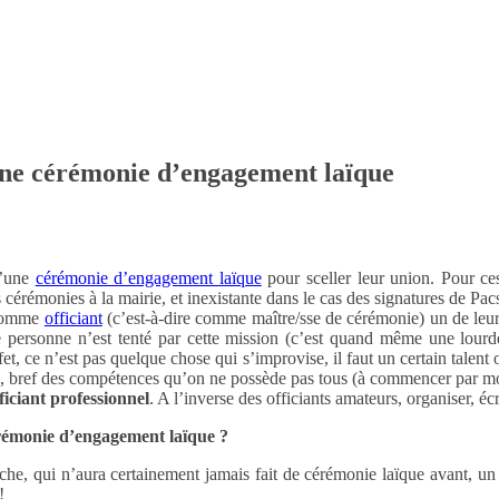
 une cérémonie d’engagement laïque
d’une
cérémonie d’engagement laïque
pour sceller leur union. Pour ce
érémonies à la mairie, et inexistante dans le cas des signatures de Pac
t comme
officiant
(c’est-à-dire comme maître/sse de cérémonie) un de leur
ue personne n’est tenté par cette mission (c’est quand même une lourd
t, ce n’est pas quelque chose qui s’improvise, il faut un certain talent o
lic, bref des compétences qu’on ne possède pas tous (à commencer par mo
ficiant professionnel
. A l’inverse des officiants amateurs, organiser, éc
érémonie d’engagement laïque ?
oche, qui n’aura certainement jamais fait de cérémonie laïque avant, un of
!