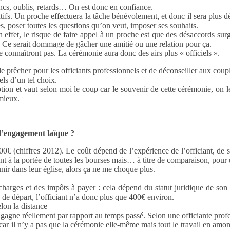
lancs, oublis, retards… On est donc en confiance.
fs. Un proche effectuera la tâche bénévolement, et donc il sera plus dé
es, poser toutes les questions qu’on veut, imposer ses souhaits.
. En effet, le risque de faire appel à un proche est que des désaccords s
a… Ce serait dommage de gâcher une amitié ou une relation pour ça.
e connaîtront pas. La cérémonie aura donc des airs plus « officiels ».
e prêcher pour les officiants professionnels et de déconseiller aux couple
els d’un tel choix.
on et vaut selon moi le coup car le souvenir de cette cérémonie, on le 
 mieux.
 d’engagement laïque ?
€ (chiffres 2012). Le coût dépend de l’expérience de l’officiant, de sa 
ent à la portée de toutes les bourses mais… à titre de comparaison, pour 
 dans leur église, alors ça ne me choque plus.
 charges et des impôts à payer : cela dépend du statut juridique de son
 de départ, l’officiant n’a donc plus que 400€ environ.
elon la distance
nt gagne réellement par rapport au temps
passé
. Selon une officiante prof
ar il n’y a pas que la cérémonie elle-même mais tout le travail en amont