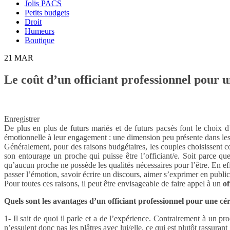
Jolis PACS
Petits budgets
Droit
Humeurs
Boutique
21
MAR
Le coût d’un officiant professionnel pour
Enregistrer
De plus en plus de futurs mariés et de futurs pacsés font le choix 
émotionnelle à leur engagement : une dimension peu présente dans les c
Généralement, pour des raisons budgétaires, les couples choisissen
son entourage un proche qui puisse être l’officiant/e. Soit parce q
qu’aucun proche ne possède les qualités nécessaires pour l’être. En effe
passer l’émotion, savoir écrire un discours, aimer s’exprimer en pub
Pour toutes ces raisons, il peut être envisageable de faire appel à un
of
Quels sont les avantages d’un officiant professionnel pour une c
1- Il sait de quoi il parle et a de l’expérience. Contrairement à un pr
n’essuient donc pas les plâtres avec lui/elle, ce qui est plutôt rassurant 