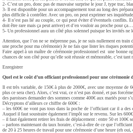
2- C’est un pro, donc pas de mauvaise surprise le jour J, type trac, b
3- Il est disponible pour un accompagnement tout au long des préparati
plus difficile à contrôler. Avec un pro, on peut exprimer ses inquiétud
4- Il n’est pas lié au couple, ce qui peut éviter d’éventuels conflits
doit être rare mais ça peut arriver) et d’en vouloir au proche pour ç
5- Un professionnel aura un côté plus solennel puisque les invités ne l
Attention, que l’on ne se méprenne pas, je ne suis nullement en train d
une proche pour ma cérémonie) Je ne fais que lister les risques potenti
Faire appel à un maître de cérémonie professionnel est une bonne opti
chances de son côté pour qu’elle soit réussie et mémorable, c’est tant
Enregistrer
Quel est le coût d’un officiant professionnel pour une cérémonie
Il est très variable, de 150€ à plus de 2000€, avec une moyenne de 600
plus ce sera cher). Alors, c’est vrai, ce n’est pas donné, et pas forcém
des paroisses demander des sommes comme 400€ aux mariés pour s’unir
Décryptons d’ailleurs ce chiffre de 600€ :
– les 600€ ne vont pas tous dans la poche de l’officiant car il a des
Auquel il faut soustraire également l’impôt sur le revenu. Sur les 600€
– il faut également retirer les frais de déplacement : entre 50 et 100€ s
– parlons maintenant du taux horaire, c’est-à-dire de ce que l’officia
de 20 à 25 heures de travail pour une cérémonie d’une heure (eh oui, c