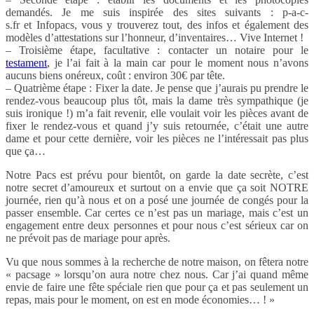
demandés. Je me suis inspirée des sites suivants : p-a-c-
s.fr et Infopacs, vous y trouverez tout, des infos et également des
modèles d’attestations sur l’honneur, d’inventaires… Vive Internet !
– Troisième étape, facultative : contacter un notaire pour le
testament
, je l’ai fait à la main car pour le moment nous n’avons
aucuns biens onéreux, coût : environ 30€ par tête.
– Quatrième étape : Fixer la date. Je pense que j’aurais pu prendre le
rendez-vous beaucoup plus tôt, mais la dame très sympathique (je
suis ironique !) m’a fait revenir, elle voulait voir les pièces avant de
fixer le rendez-vous et quand j’y suis retournée, c’était une autre
dame et pour cette dernière, voir les pièces ne l’intéressait pas plus
que ça…
Notre Pacs est prévu pour bientôt, on garde la date secrète, c’est
notre secret d’amoureux et surtout on a envie que ça soit NOTRE
journée, rien qu’à nous et on a posé une journée de congés pour la
passer ensemble. Car certes ce n’est pas un mariage, mais c’est un
engagement entre deux personnes et pour nous c’est sérieux car on
ne prévoit pas de mariage pour après.
Vu que nous sommes à la recherche de notre maison, on fêtera notre
« pacsage » lorsqu’on aura notre chez nous. Car j’ai quand même
envie de faire une fête spéciale rien que pour ça et pas seulement un
repas, mais pour le moment, on est en mode économies… ! »