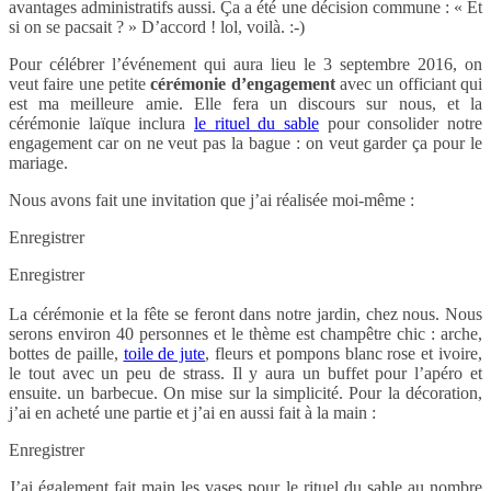
avantages administratifs aussi. Ça a été une décision commune : « Et
si on se pacsait ? » D’accord ! lol, voilà. :-)
Pour célébrer l’événement qui aura lieu le 3 septembre 2016, on
veut faire une petite
cérémonie d’engagement
avec un officiant qui
est ma meilleure amie. Elle fera un discours sur nous, et la
cérémonie laïque inclura
le rituel du sable
pour consolider notre
engagement car on ne veut pas la bague : on veut garder ça pour le
mariage.
Nous avons fait une invitation que j’ai réalisée moi-même :
Enregistrer
Enregistrer
La cérémonie et la fête se feront dans notre jardin, chez nous. Nous
serons environ 40 personnes et le thème est champêtre chic : arche,
bottes de paille,
toile de jute
, fleurs et pompons blanc rose et ivoire,
le tout avec un peu de strass. Il y aura un buffet pour l’apéro et
ensuite. un barbecue. On mise sur la simplicité. Pour la décoration,
j’ai en acheté une partie et j’ai en aussi fait à la main :
Enregistrer
J’ai également fait main les vases pour le rituel du sable au nombre