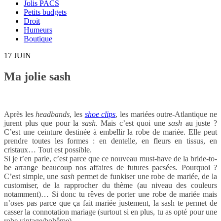
Jolis PACS
Petits budgets
Droit
Humeurs
Boutique
17
JUIN
Ma jolie sash
Après les
headbands
, les
shoe clips
, les mariées outre-Atlantique ne
jurent plus que pour la
sash
. Mais c’est quoi une
sash
au juste ?
C’est une ceinture destinée à embellir la robe de mariée. Elle peut
prendre toutes les formes : en dentelle, en fleurs en tissus, en
cristaux… Tout est possible.
Si je t’en parle, c’est parce que ce nouveau must-have de la bride-to-
be arrange beaucoup nos affaires de futures pacsées. Pourquoi ?
C’est simple, une
sash
permet de funkiser une robe de mariée, de la
customiser, de la rapprocher du thème (au niveau des couleurs
notamment)… Si donc tu rêves de porter une robe de mariée mais
n’oses pas parce que ça fait mariée justement, la sash te permet de
casser la connotation mariage (surtout si en plus, tu as opté pour une
robe vintage/bohême).