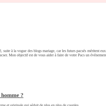
, suite à la vogue des blogs mariage, car les futurs pacsés méritent eux
pacser. Mon objectif est de vous aider à faire de votre Pacs un événemen
n homme ?
ne et originale qui séduit de plus en plus de couples...