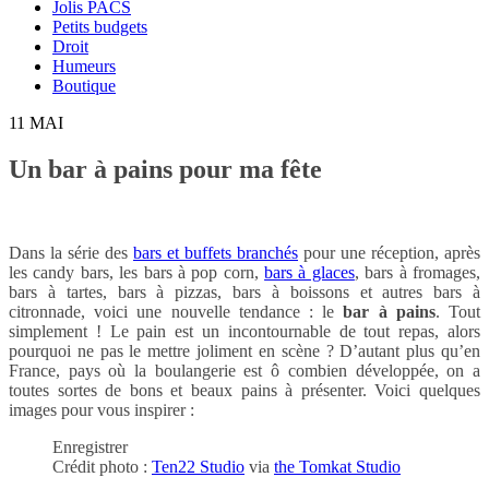
Jolis PACS
Petits budgets
Droit
Humeurs
Boutique
11
MAI
Un bar à pains pour ma fête
Dans la série des
bars et buffets branchés
pour une réception, après
les candy bars, les bars à pop corn,
bars à glaces
, bars à fromages,
bars à tartes, bars à pizzas, bars à boissons et autres bars à
citronnade, voici une nouvelle tendance : le
bar à pains
. Tout
simplement ! Le pain est un incontournable de tout repas, alors
pourquoi ne pas le mettre joliment en scène ? D’autant plus qu’en
France, pays où la boulangerie est ô combien développée, on a
toutes sortes de bons et beaux pains à présenter. Voici quelques
images pour vous inspirer :
Enregistrer
Crédit photo :
Ten22 Studio
via
the Tomkat Studio